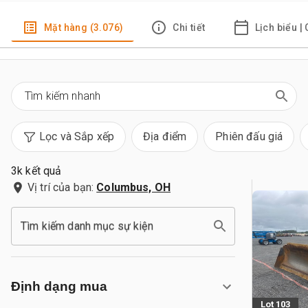
Mặt hàng (3.076)
Chi tiết
Lịch biểu |
Lọc và Sắp xếp
Địa điểm
Phiên đấu giá
3k kết quả
Vị trí của bạn:
Columbus, OH
Tìm kiếm danh mục sự kiện
Định dạng mua
Lot 103