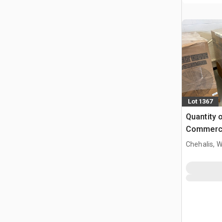
Lot 1367
Quantity o
Commerci
(Unused)
Chehalis, 