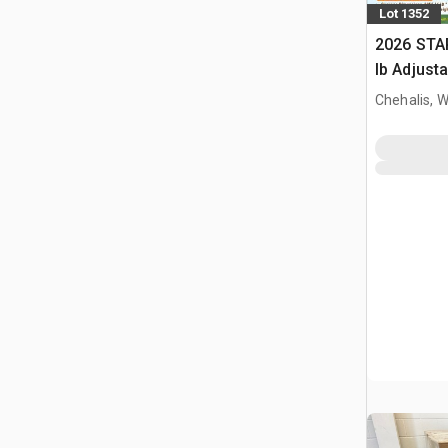
Lot 1352
2026 STA
lb Adjusta
Gantry Cr
Chehalis, 