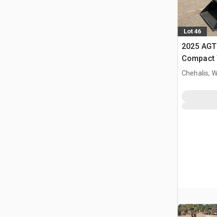
Lot 46
2025 AGT
Compact 
(Unused)
Chehalis, 