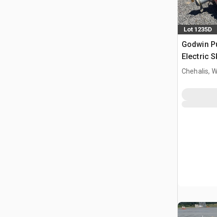
Lot 1235D
Godwin 
Electric 
Pump
Chehalis, 