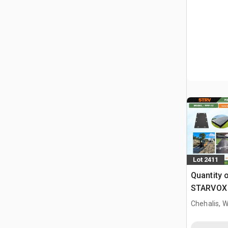
Lot 2411
Quantity 
STARVOX
Polyethyl
Chehalis, 
Bed Prote
(Unused)