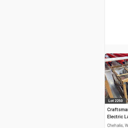
Lot 2250
Craftsma
Electric
(Unused)
Chehalis, 