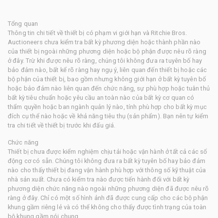
Tổng quan
Thông tin chi tiết về thiết bị có phạm vi giới hạn và Ritchie Bros.
Auctioneers chưa kiểm tra bất kỳ phương diện hoặc thành phần nào
của thiết bị ngoài những phương diện hoặc bộ phận được nêu rõ ràng
ở đây. Trừ khi được nêu rõ ràng, chúng tôi không đưa ra tuyên bố hay
bảo đảm nào, bất kể rõ ràng hay ngụ ý, liên quan đến thiết bị hoặc các
bộ phận của thiết bị, bao gồm nhưng không giới hạn ở bất kỳ tuyên bố
hoặc bảo đảm nào liên quan đến chức năng, sự phù hợp hoặc tuân thủ
bất kỳ tiêu chuẩn hoặc yêu cầu an toàn nào của bất kỳ cơ quan có
thẩm quyền hoặc ban ngành quản lý nào, tính phù hợp cho bất kỳ mục
đích cụ thể nào hoặc về khả năng tiêu thụ (sản phẩm). Bạn nên tự kiểm
tra chi tiết về thiết bị trước khi đấu giá.
Chức năng
Thiết bị chưa được kiểm nghiệm chịu tải hoặc vận hành ở tất cả các số
động cơ có sẵn. Chúng tôi không đưa ra bất kỳ tuyên bố hay bảo đảm
nào cho thấy thiết bị đang vận hành phù hợp với thông số kỹ thuật của
nhà sản xuất. Chưa có kiểm tra nào được tiến hành đối với bất kỳ
phương diện chức năng nào ngoài những phương diện đã được nêu rõ
ràng ở đây. Chỉ có một số hình ảnh đã được cung cấp cho các bộ phận
khung gầm riêng lẻ và có thể không cho thấy được tình trạng của toàn
bộ khung gầm nói chung.