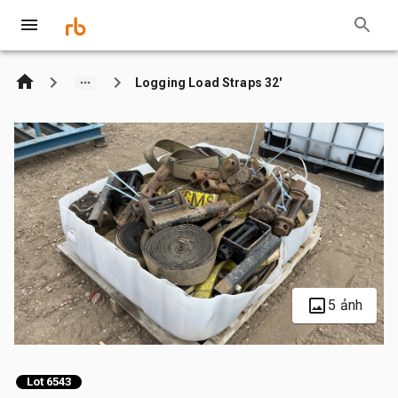
Logging Load Straps 32'
5 ảnh
Lot 6543