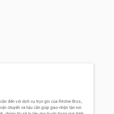
 cần đến với dịch vụ trọn gói của Ritchie Bros.,
 vận chuyển và hậu cần giúp giao-nhận tận nơi.
h, chúng tôi sẽ lo liệu mọi bước trong quá trình