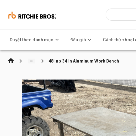
Duyệt theo danh mục
Đấu giá
Cách thức hoạt
48 In x 34 In Aluminum Work Bench