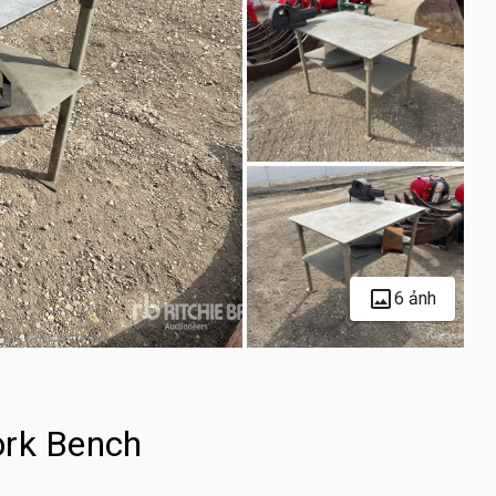
6 ảnh
ork Bench