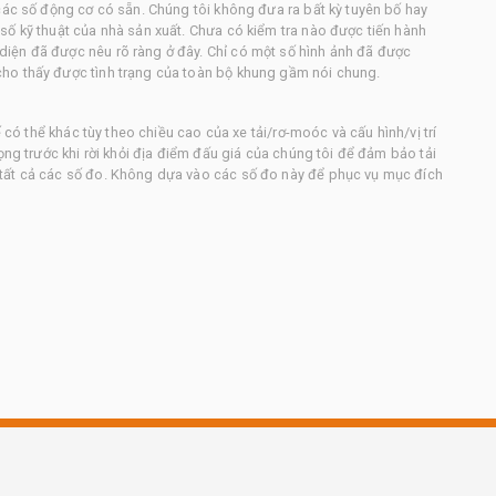
các số động cơ có sẵn. Chúng tôi không đưa ra bất kỳ tuyên bố hay
số kỹ thuật của nhà sản xuất. Chưa có kiểm tra nào được tiến hành
iện đã được nêu rõ ràng ở đây. Chỉ có một số hình ảnh đã được
ho thấy được tình trạng của toàn bộ khung gầm nói chung.
ế có thể khác tùy theo chiều cao của xe tải/rơ-moóc và cấu hình/vị trí
ọng trước khi rời khỏi địa điểm đấu giá của chúng tôi để đảm bảo tải
tất cả các số đo. Không dựa vào các số đo này để phục vụ mục đích