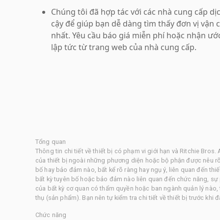
Chúng tôi đã hợp tác với các nhà cung cấp dị
cậy để giúp bạn dễ dàng tìm thấy đơn vị vận c
nhất. Yêu cầu báo giá miễn phí hoặc nhận ướ
lập tức từ trang web của nhà cung cấp.
Tổng quan
Thông tin chi tiết về thiết bị có phạm vi giới hạn và Ritchie Br
của thiết bị ngoài những phương diện hoặc bộ phận được nêu rõ 
bố hay bảo đảm nào, bất kể rõ ràng hay ngụ ý, liên quan đến thi
bất kỳ tuyên bố hoặc bảo đảm nào liên quan đến chức năng, sự 
của bất kỳ cơ quan có thẩm quyền hoặc ban ngành quản lý nào, t
thụ (sản phẩm). Bạn nên tự kiểm tra chi tiết về thiết bị trước khi đ
Chức năng