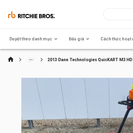
Duyệt theo danh mục
Đấu giá
Cách thức hoạt
2013 Dane Technologies QuicKART M3 HD E