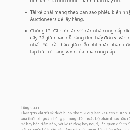
đến khi hóa đơn được thanh toán đầy đủ.
Tài xế phải mang theo bản sao phiếu biên nhậ
Auctioneers để lấy hàng.
Chúng tôi đã hợp tác với các nhà cung cấp dị
cậy để giúp bạn dễ dàng tìm thấy đơn vị vận c
nhất. Yêu cầu báo giá miễn phí hoặc nhận ướ
lập tức từ trang web của nhà cung cấp.
Tổng quan
Thông tin chi tiết về thiết bị có phạm vi giới hạn và Ritchie Br
của thiết bị ngoài những phương diện hoặc bộ phận được nêu rõ 
bố hay bảo đảm nào, bất kể rõ ràng hay ngụ ý, liên quan đến thi
bất kỳ tuyên bố hoặc bảo đảm nào liên quan đến chức năng, sự 