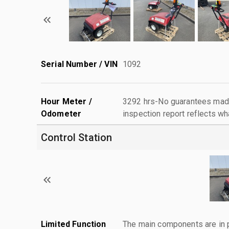
Serial Number / VIN
1092
Hour Meter /
3292 hrs-No guarantees made
Odometer
inspection report reflects wh
Control Station
Limited Function
The main components are in p