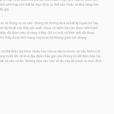
ính phù hợp cho bất kỳ mục đích cụ thể nào hoặc về khả năng tiêu
ấu giá.
các số động cơ có sẵn. Chúng tôi không đưa ra bất kỳ tuyên bố hay
số kỹ thuật của nhà sản xuất. Chưa có kiểm tra nào được tiến hành
iện đã được nêu rõ ràng ở đây. Chỉ có một số hình ảnh đã được
ho thấy được tình trạng của toàn bộ khung gầm nói chung.
ế có thể khác tùy theo chiều cao của xe tải/rơ-moóc và cấu hình/vị trí
ọng trước khi rời khỏi địa điểm đấu giá của chúng tôi để đảm bảo tải
tất cả các số đo. Không dựa vào các số đo này để phục vụ mục đích