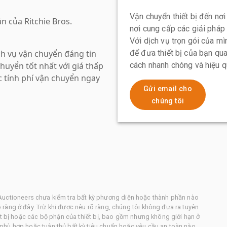
Vận chuyển thiết bị đến nơi
n của Ritchie Bros.
nơi cung cấp các giải pháp
Với dịch vụ trọn gói của mìn
ch vụ vận chuyển đáng tin
để đưa thiết bị của bạn qua
huyển tốt nhất với giá thấp
cách nhanh chóng và hiệu 
c tính phí vận chuyển ngay
Gửi email cho
chúng tôi
os. Auctioneers chưa kiểm tra bất kỳ phương diện hoặc thành phần nào
ràng ở đây. Trừ khi được nêu rõ ràng, chúng tôi không đưa ra tuyên
ết bị hoặc các bộ phận của thiết bị, bao gồm nhưng không giới hạn ở
phù hợp hoặc tuân thủ bất kỳ tiêu chuẩn hoặc yêu cầu an toàn nào