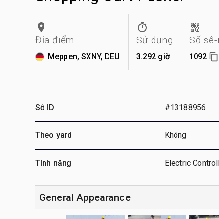
Địa điểm
Sử dụng
Số sê-
Meppen, SXNY, DEU
3.292 giờ
1092
Số ID
#13188956
Theo yard
Không
Tính năng
Electric Control
General Appearance