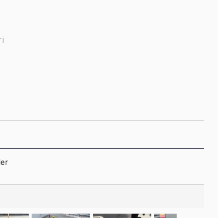
ri
ler